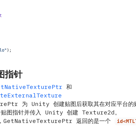
t
lo"
);

贴图指针
etNativeTexturePtr
和
ateExternalTexture
xturePtr 为 Unity 创建贴图后获取其在对应平台的贴
图指针并传入 Unity 创建 Texture2d。
，GetNativeTexturePtr 返回的是一个
id<MTL