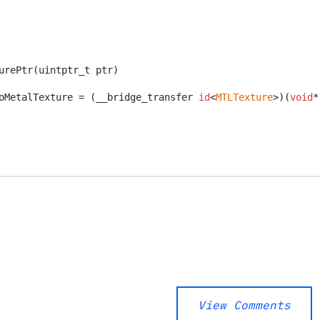
urePtr(uintptr_t ptr)

oMetalTexture = (__bridge_transfer 
id
<
MTLTexture
>)(
void
*
View Comments