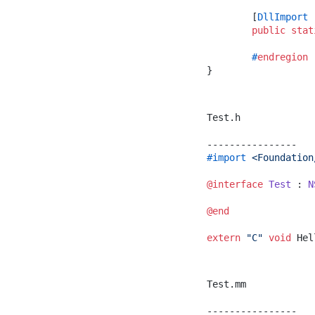
	[
DllImport 
public
stat
#
endregion
Test.h

#import 
<Foundation
@interface
Test
 : 
N
@end
extern
"C"
void
Test.mm
