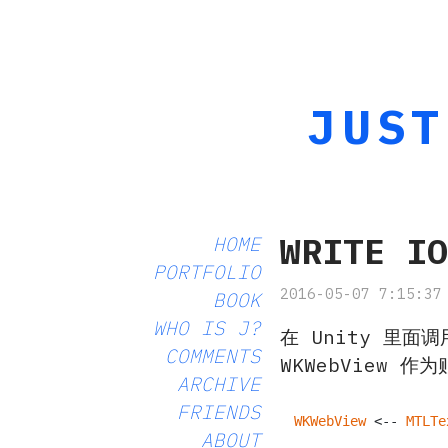
JUST
WRITE I
HOME
PORTFOLIO
2016-05-07 7:15:37
BOOK
WHO IS J?
在 Unity 里
COMMENTS
WKWebView 作为
ARCHIVE
FRIENDS
WKWebView
 <-- 
MTLTe
ABOUT