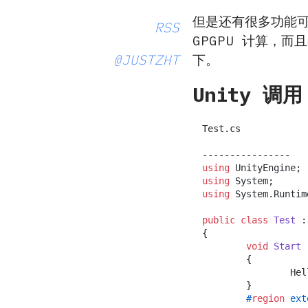
但是还有很多功能可以
RSS
GPGPU 计算，而
下。
@JUSTZHT
Unity 调用
Test.cs

using
using
using
 System.Runtim
public
class
Test
 :
{

void
Start
 
	{

		Hello ();

	}

#
region
 ext