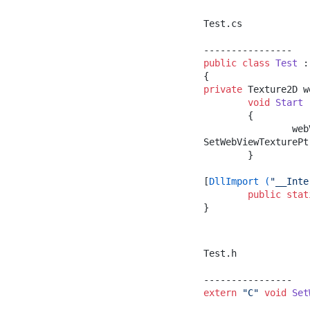
Test.cs

public
class
Test
 :
private
 Texture2D w
void
Start
 
	{

		w
SetWebViewTexturePt
	}

[
DllImport (
"__Inte
public
stat
Test.h

extern
"C"
void
Set