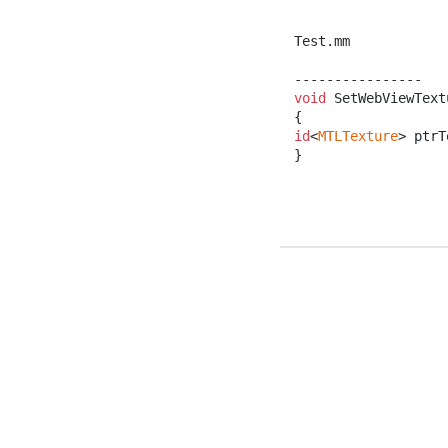
Test.mm

void
 SetWebViewText
id
<
MTLTexture
> ptrT