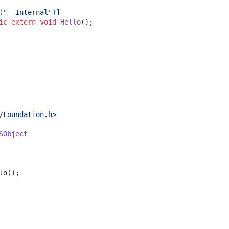
(
"__Internal"
)
]

ic
extern
void
Hello
(
)
;

/Foundation.h>
SObject