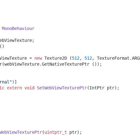
 
MonoBehaviour
ebViewTexture;

(
)
ebViewTexture = 
new
 Texture2D (
512
, 
512
, TextureFormat.ARG
r(webViewTexture.GetNativeTexturePtr ());

rnal"
)
]

ic
extern
void
SetWebViewTexturePtr
(
IntPtr ptr
)
;

WebViewTexturePtr
(
uintptr_t
 ptr)