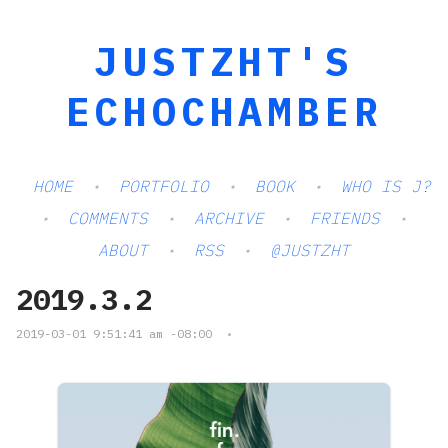
JUSTZHT'S
ECHOCHAMBER
HOME
PORTFOLIO
BOOK
WHO IS J?
COMMENTS
ARCHIVE
FRIENDS
ABOUT
RSS
@JUSTZHT
2019.3.2
2019-03-01 9:51:41 am -08:00
•