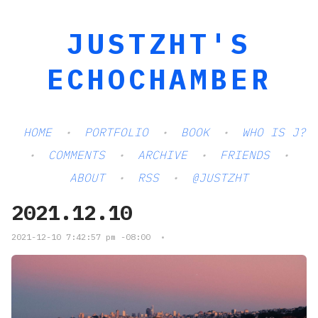
JUSTZHT'S
ECHOCHAMBER
HOME
PORTFOLIO
BOOK
WHO IS J?
COMMENTS
ARCHIVE
FRIENDS
ABOUT
RSS
@JUSTZHT
2021.12.10
2021-12-10 7:42:57 pm -08:00
•