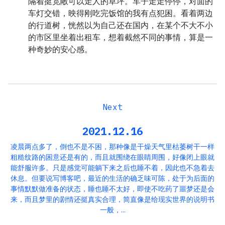
隔着挺宽敞可以走人的草坪。车子走走停停，对面的
车灯交错，映得刚吃完饭馆的我有点犯困。看着两边
的行道树，恍然以为自己还在国内，在某个不大不小
的市区里坐着出租车，想着截然不同的事情，算是一
种奇妙的安心感。
2021.12.16
凌晨两点多了，倒也不是不困，那种像是干燥天气里枯萎树干一样
粗糙纹路的困意还是有的，而且就围绕在眼睛周围，好像闭上眼就
能舒服许多。只是感觉可能躺下来之后也睡不着，因此也不急着去
休息。但要说写博客吧，最近的生活的确乏味可陈，处于为后面的
事情默默做准备的状态，睡也睡不太好，即使不吃药了噩梦还是会
来，而且梦里的剧情还挺真实合理，简直像是给现实世界的说明书
一般，…