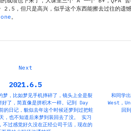
的成绩也下来了，大课里三个 A 一个 B+，QPA 
 2.5，但只是高兴，似乎这个东西能擦去过往的遗
Gone
。
2021.6.5
的梦，比如梦见手机摔碎了，镜头上全是裂
和同学出
好了，简直像是拼积木一样。记到 Day
West，Un
之前的日记，貌似去年这个时候还梦到过把蛀
回到
天，也不知道后来梦到装回去了没。 实习
，不过感觉好久没在正经公司干活，现在的