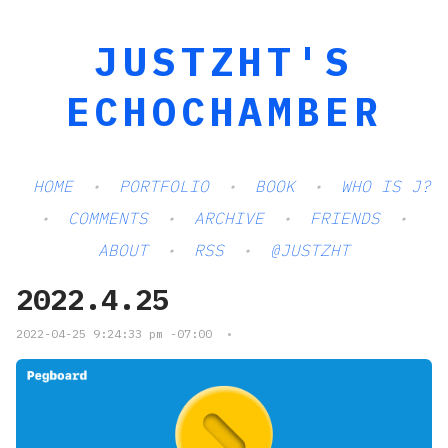
JUSTZHT'S
ECHOCHAMBER
HOME
PORTFOLIO
BOOK
WHO IS J?
COMMENTS
ARCHIVE
FRIENDS
ABOUT
RSS
@JUSTZHT
2022.4.25
2022-04-25 9:24:33 pm -07:00
•