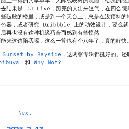
，路上一排的共享单车，天际线映衬的晚霞，给我的感
去结果是 DJ Live，蹦完的人出来透气，在四合
有些破败的楼里，或是到一个天台上，总是在没预料的
色器，或者研究 Dribbble 上的动效设计，要
之后再也没有这种机缘巧合而感到有些惶然。
师能来这边陪我喝，这么一算也有个八年了，真的好快
和
Sunset by Bayside
，这两张专辑都挺好的。
hibuya
，和
Why Not?