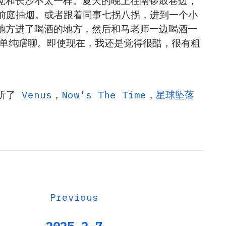
觉和长沙不太一样。夏天的晚上在南锣鼓巷边，
院前庭抽烟。或者跟着同事七拐八拐，进到一个小
地方进了喝酒的地方，然后和马老师一边喝酒一
么就单纯瞎聊。即使现在，我还是觉得很酷，很有粗
。
还听了
Venus
，
Now's The Time
，
星球坠落