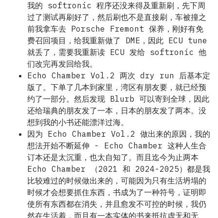
我的 softronic 程序还没来得及重新刷，先下周
过了测试再刷好了，然后刷也不是直接刷，车被撞之
前我拿车去 Porsche Fremont 保养，刚好有免
费召回项目，给我重新做了 DME，因此 ECU tune
就丢了，需要我重新读 ECU 发给 softronic 他
们改完再发回给我。
Echo Chamber Vol.2 两次 dry run 后基本定
版了。下单了几本到家里，湾区有朋友要，就已经预
约了一部分。然后发现 Blurb 可以寄到全球，因此
还给瑞典的朋友发了一本，日本的朋友发了两本。没
想到我的小书还能漂洋过海。
因为 Echo Chamber Vol.2 做出来的原因，我的
想法开始不断延伸 - Echo Chamber 这种人生合
订本还是太沉重，也太自知了。而且迄今为止两本
Echo Chamber （2021 和 2024-2025）都是我
比较难过的时候做出来的，可能因为只有生活坍塌的
时候才会想要抓住东西，书成为了一种符号，证明即
使所有东西都在消失，并且愈发不可控的时候，我仍
然在生活着，而且有一本实体的书来抵抗虚无和无