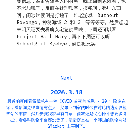
要信息，准备告肇事人的材料。晚上回到家瘫着，也
不老加班了，反而在处理琐事，报税啊，整理东西
啊，闲暇时候倒是打通了一堆老游戏，Burnout
Revenge，神秘海域 2 和 3，等等等等。然后想起
来明天还要去看魔女宅急便重映，下周还可以看
Project Hail Mary，再下下周还可以听
Schoolgirl Byebye，倒是挺充实。
2026.3.18
最近的新闻看得我总有一种 COVID 前夜的感觉 - 20 年除夕在
家，看新闻觉得事情有点大，父母回到家的时候在讨论路边架设检
查站的事情，然后安抚我家里有口罩，但我还是忧心忡忡想要多备
一些，看各种购物平台都没货了，最后愣是在一个韩国的购物网站
GMarket 上买到了…