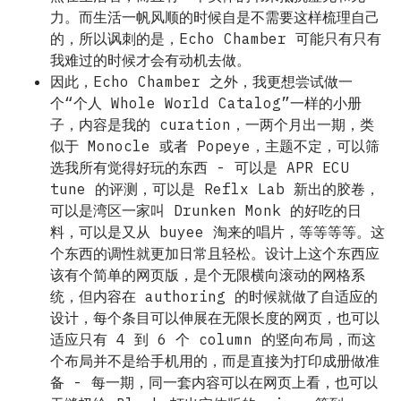
力。而生活一帆风顺的时候自是不需要这样梳理自己
的，所以讽刺的是，Echo Chamber 可能只有只有
我难过的时候才会有动机去做。
因此，Echo Chamber 之外，我更想尝试做一
个“个人 Whole World Catalog”一样的小册
子，内容是我的 curation，一两个月出一期，类
似于 Monocle 或者 Popeye，主题不定，可以筛
选我所有觉得好玩的东西 - 可以是 APR ECU
tune 的评测，可以是 Reflx Lab 新出的胶卷，
可以是湾区一家叫 Drunken Monk 的好吃的日
料，可以是又从 buyee 淘来的唱片，等等等等。这
个东西的调性就更加日常且轻松。设计上这个东西应
该有个简单的网页版，是个无限横向滚动的网格系
统，但内容在 authoring 的时候就做了自适应的
设计，每个条目可以伸展在无限长度的网页，也可以
适应只有 4 到 6 个 column 的竖向布局，而这
个布局并不是给手机用的，而是直接为打印成册做准
备 - 每一期，同一套内容可以在网页上看，也可以