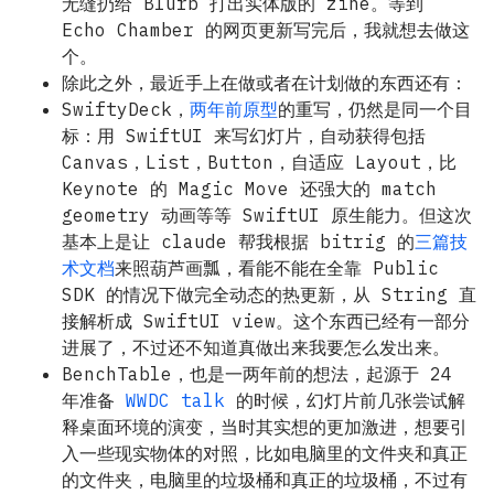
无缝扔给 Blurb 打出实体版的 zine。等到
Echo Chamber 的网页更新写完后，我就想去做这
个。
除此之外，最近手上在做或者在计划做的东西还有：
SwiftyDeck，
两年前原型
的重写，仍然是同一个目
标：用 SwiftUI 来写幻灯片，自动获得包括
Canvas，List，Button，自适应 Layout，比
Keynote 的 Magic Move 还强大的 match
geometry 动画等等 SwiftUI 原生能力。但这次
基本上是让 claude 帮我根据 bitrig 的
三篇技
术文档
来照葫芦画瓢，看能不能在全靠 Public
SDK 的情况下做完全动态的热更新，从 String 直
接解析成 SwiftUI view。这个东西已经有一部分
进展了，不过还不知道真做出来我要怎么发出来。
BenchTable，也是一两年前的想法，起源于 24
年准备
WWDC talk
的时候，幻灯片前几张尝试解
释桌面环境的演变，当时其实想的更加激进，想要引
入一些现实物体的对照，比如电脑里的文件夹和真正
的文件夹，电脑里的垃圾桶和真正的垃圾桶，不过有