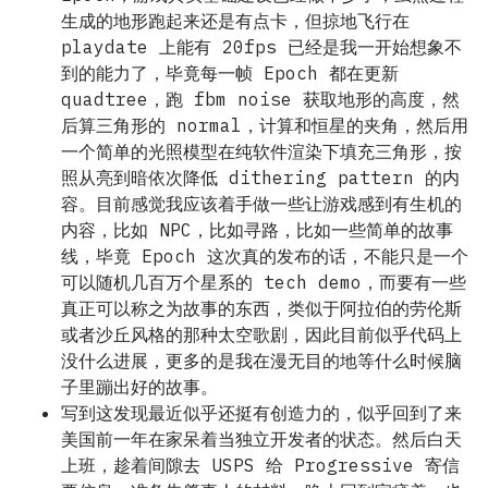
生成的地形跑起来还是有点卡，但掠地飞行在
playdate 上能有 20fps 已经是我一开始想象不
到的能力了，毕竟每一帧 Epoch 都在更新
quadtree，跑 fbm noise 获取地形的高度，然
后算三角形的 normal，计算和恒星的夹角，然后用
一个简单的光照模型在纯软件渲染下填充三角形，按
照从亮到暗依次降低 dithering pattern 的内
容。目前感觉我应该着手做一些让游戏感到有生机的
内容，比如 NPC，比如寻路，比如一些简单的故事
线，毕竟 Epoch 这次真的发布的话，不能只是一个
可以随机几百万个星系的 tech demo，而要有一些
真正可以称之为故事的东西，类似于阿拉伯的劳伦斯
或者沙丘风格的那种太空歌剧，因此目前似乎代码上
没什么进展，更多的是我在漫无目的地等什么时候脑
子里蹦出好的故事。
写到这发现最近似乎还挺有创造力的，似乎回到了来
美国前一年在家呆着当独立开发者的状态。然后白天
上班，趁着间隙去 USPS 给 Progressive 寄信