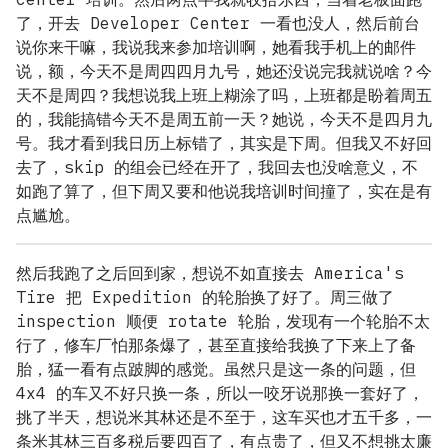
了，开去 Developer Center 一看也没人，然后前台
说你来干嘛，我说我来参加培训啊，她看我手机上的邮件
说，额，今天不是周四四月九号，她还没说完我就说啥？今
天不是周四？我想说我上班上糊涂了吗，上班都是盼着周五
的，我能搞错今天不是周五前一天？她说，今天不是四月九
号。我才看到我日历上标错了，其实是下周。但我又不好回
去了，skip 的组会已经在开了，我回去也没啥意义，不
如跑了算了，但下周又要和他说我培训时间撞了，实在是有
点尴尬。
然后我跑了之后回到家，想说不如直接去 America's
Tire 把 Expedition 的轮胎换了好了。周三做了
inspection 顺便 rotate 轮胎，发现有一个轮胎不太
行了，修车厂怕那条爆了，甚至直接给我换了下来上了备
胎，猛一看有点跛脚的感觉。虽然只是这一条的问题，但
4x4 的车又不好只换一条，所以一咬牙说那换一套好了，
挑了半天，想说米其林还是不至于，这车买也才五千多，一
条米其林三百多税后要四百了，有点贵了，但又不想挑太廉