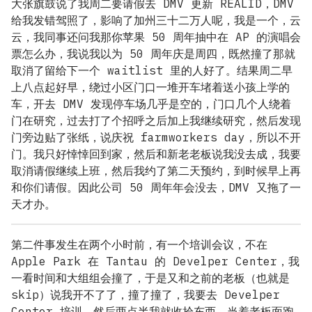
大张旗鼓说了我周二要请假去 DMV 更新 REALID，DMV
给我发错驾照了，影响了加州三十二万人呢，我是一个，云
云，我同事还问我那你苹果 50 周年抽中在 AP 的演唱会
票怎么办，我说我以为 50 周年庆是周四，既然撞了那就
取消了留给下一个 waitlist 里的人好了。结果周二早
上八点起好早，绕过小区门口一堆开车堵着送小孩上学的
车，开去 DMV 发现停车场几乎是空的，门口几个人绕着
门在研究，过去打了个招呼之后加上我继续研究，然后发现
门旁边贴了张纸，说庆祝 farmworkers day，所以不开
门。我只好悻悻回到家，然后和新老老板说我没去成，我要
取消请假继续上班，然后我约了第二天预约，到时候早上再
和你们请假。因此公司 50 周年年会没去，DMV 又拖了一
天才办。
第二件事发生在两个小时前，有一个培训会议，不在
Apple Park 在 Tantau 的 Develper Center，我
一看时间和大组组会撞了，于是又和之前的老板（也就是
skip）说我开不了了，撞了撞了，我要去 Develper
Center 培训。然后两点半我就收拾东西，当着老板面跑