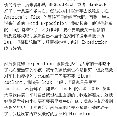
价的牌子，后来说那就 BFGoodRich 或者 Hankook
好了，一条差不多两百。然后我刚才就开车去换轮胎，在
America's Tire 的等候室里继续写代码。写到一半人
过来问谁的 Ford Expedition，我站起来，他说你轮毂
的 lug 都磨平了，不好拆卸，要不要顺便买一套新的，
我想说那买吧，虽然自己不至于在家闲了没事拿扳手拆
lug，但都换轮胎了，顺便都办掉，也让 Expedition
吃点好的。
然后就觉得 Expedition 很像是那种穷人家的一年吃不
了几次麦当劳的小孩，我作为家长倒也不是很穷，但总感觉
对车扣扣搜搜的，比如修车厂问要不要 flush
coolant，我问是 leak 了吗，还是说只是里面
coolant 不新鲜了，如果不 leak 的话等 200k 英里
大修我再搞，平时自己我也往里面加的，我观察着先。这就
好像是学校问小孩要不要买早餐牛奶订阅，我说小孩还没到
长高的年纪，明年再定。然后车胎也差不多是小孩的鞋子
了，我也没有给它买最好的胎比如 Michelin