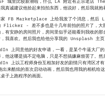
在 SF 城里比较新潮啦，什么 LA 附近有正宗老店 The 
候我真诚建议他拾起来拍拍东西，他说好，然后我就抱
FB Marketplace 上给我发了个消息，然后 Li
 Flicker - 差不多也是十几年前拍的照片了
，有安静的房间照片，房间里似乎还能看到我收的那台
，我喜欢。然后我也给他分享我的 Unsplash 主
kedIn 上同意他的好友申请，一看，是某个牛逼大
师，他这哪是搞不定电脑，只是不想搞嫌麻烦罢了。然
kedIn 上以工程师身份互相加好友的剧情只有湾区才
8，跑出来酷炫的首次启动动画，然后我也用我的相机给这
在桌子上跑程序的画面。