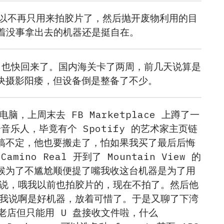
头可以不再只用来拍胶片了，然后抛开废物利用的目
闲着没事拿出去的机器还是挺自在。
L 也快回来了。国内海关卡了两周，前几天说算是
决摄影阳痿，但设备倒是整备了不少。
，上周末去 FB Marketplace 上蹲了一
是个音乐人，毕竟有个 Spotify 的艺术家主页链
搞不定，他也要搬走了，怕如果我买了最后后悔
o Real 开到了 Mountain View 的
候为了不尴尬顺便提了嘴我收这台机器是为了用
听完说，哦我以前也拍胶片的，现在不拍了。然后他
2，我说啊是好机器，放着可惜了。于是又聊了下湾
se 老店但只能用 U 盘接收文件啦，什么