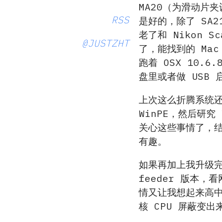
MA20（为滑动片夹
RSS
是好的，除了 SA21
老了和 Nikon 
@JUSTZHT
了，能找到的 Mac
跑着 OSX 10.6
盘里或者做 USB 
上次这么折腾系统还
WinPE，然后研究
关心这些事情了，结
有趣。
如果再加上我升级完固
feeder 版本，
情又让我想起来高中
核 CPU 屏蔽变