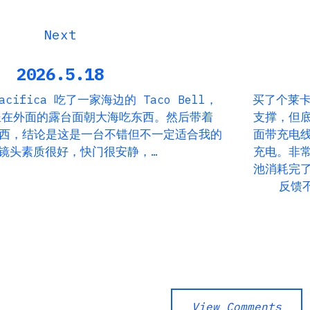
2026.5.18
cifica 吃了一家海边的 Taco Bell，
买了个莱卡
坐在外面的露台面朝大海吃东西。然后带着
支撑，但
些东西，结论是这是一台不错但不一定适合我的
面带充电
镜头素质很好，快门很安静，…
充电。非
池消耗完
反馈
View Comments