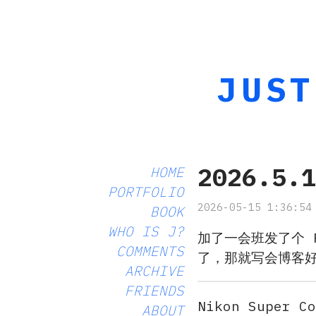
JUST
2026.5.
HOME
PORTFOLIO
2026-05-15 1:36:54
BOOK
WHO IS J?
加了一会班发了个 
COMMENTS
了，那就写会博客
ARCHIVE
FRIENDS
Nikon Supe
ABOUT