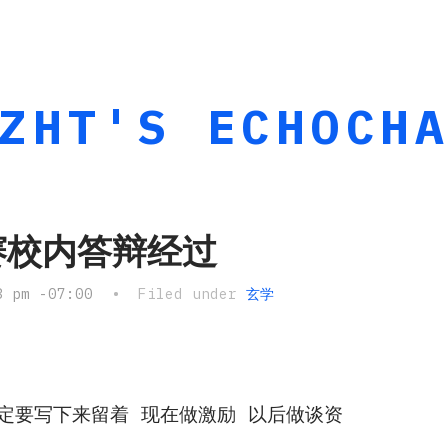
ZHT'S ECHOCH
赛校内答辩经过
8 pm -07:00
• Filed under
玄学
定要写下来留着 现在做激励 以后做谈资