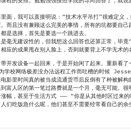
和课程的安排。勉勉强强按照学院的导向回答了，就说
。
客里面，我可以直接明说：“技术水平吊打”很难定义
度。而且没有兼顾这么完美的事情，所有的坑都要自己
目都是选择，首先是要选一个跳进去。
上是毫无建设性的，但我想这么回答也还算正常，毕竟
出相应的成果甩在别人脸上，否则就要背上不学无术的
了带开发设备一起回来，于是开始闲了起来。重新看
为学校网络极差没办法远程工作而吐槽的时候 Jess
但电影里时间真的被当成流通货币后反倒有了种被解构
民到富人区的第一笔过路费就是一个月，毫无可能。很
涨幅，甚至于生活方式 —— “你是从其他时区过来
富人们吃饭急什么呢，他们甚至不需要经常看自己的余