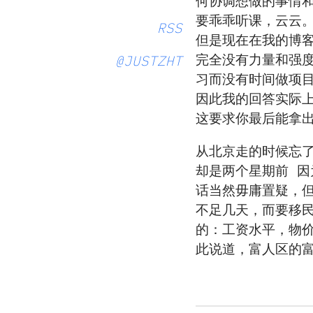
何协调想做的事情
要乖乖听课，云云
RSS
但是现在在我的博
完全没有力量和强
@JUSTZHT
习而没有时间做项
因此我的回答实际
这要求你最后能拿
从北京走的时候忘
却是两个星期前 因
话当然毋庸置疑，
不足几天，而要移
的：工资水平，物价
此说道，富人区的