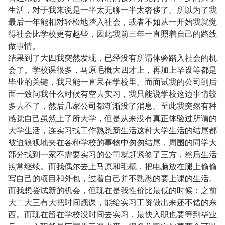
生活，对于我来说是一半太无聊一半太奢侈了。所以为了我
最后一年能相对轻松地踏入社会，或者不如从一开始我就觉
得社会比学校更有趣些，因此我前三年一直照着自己的路线
做事情。
结果到了大四我突然发现，已经没有所谓体验踏入社会的机
会了。学校课很多，马原毛概大四才上，再加上毕设等都是
毕业的关键，我只能一直呆在学校里。而面试我的公司到后
面一致问我什么时候有空去实习，我只能说学校这边事情较
多去不了，然后几家公司都渐渐没了消息。至此我突然有种
感觉自己虽然上了所大学，但是从来没有真正体验过所谓的
大学生活，连实习找工作熟悉新生活这种大学生活的结尾都
被迫狼狈地夹在各种学校的事物中匆匆结尾，周围的同学大
部分找到一家不需要实习的公司就赶紧签了三方，然后生活
照常继续。而我偶尔去上马原和毛概，把电脑放在腿上偷偷
写自己的项目和外包，过着自己并不熟悉的要上课的生活。
而我想尝试新的机会，但现在是我性价比最低的时候：之前
大二大三有大把时间翘课，能给实习工资做出来还不错的东
西。而现在留在学校没时间去实习，最快入职也要等到毕业