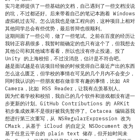
实习老师提供了一些基础的文档，自己遇到了一些文档没说
的坑，不过都还好。后来带着自己的笔记本跑着 Windows
虚拟机过去写。怎么说我也是做工程向的，这种项目上相对
其他同学总会有些优势，最后答辩也很顺利。
这期间面了一些公司，做了一些笔试。之前在百度的经历让
我转正容易很多，我暂时能确定的也只有这个了，但我想去
其他公司和其他城市看看，所以也没有停止投递。投了
Unity 的上海校招，不过没消息，估计是不符合吧。
越是面试越是在说项目经验的时候觉得自己最近产出的东西
怎么这么匮乏，但学校的事情在可见的几个月内不会变少，
同时我认识的一些朋友都在做非常有趣的事情，比如 AR
Camera，比如 RSS Reader，让我有点羡慕别人。
因为忙着学校和校招，我自己的几个软件和游戏都没有进一
步更新的计划。GitHub Contributions 的 ARKit
初步集成效果不是很好被我先暂停了。Cetacea 编辑器我
想进行第三次重写，从 NSRegularExpression 改为
CMark，从基于 iCloud 的自定义 NSDocument 改为
基于任意云平台的 plain text 储存，但开始时间未