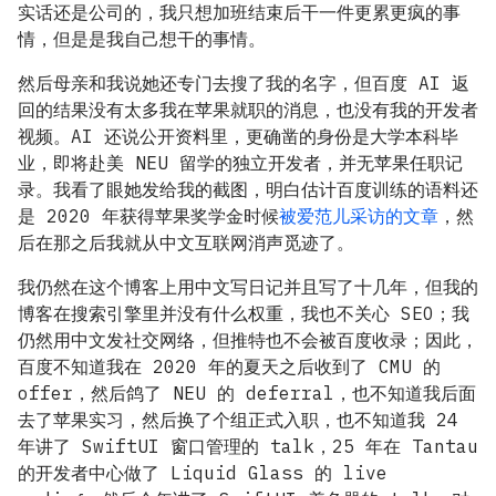
实话还是公司的，我只想加班结束后干一件更累更疯的事
情，但是是我自己想干的事情。
然后母亲和我说她还专门去搜了我的名字，但百度 AI 返
回的结果没有太多我在苹果就职的消息，也没有我的开发者
视频。AI 还说公开资料里，更确凿的身份是大学本科毕
业，即将赴美 NEU 留学的独立开发者，并无苹果任职记
录。我看了眼她发给我的截图，明白估计百度训练的语料还
是 2020 年获得苹果奖学金时候
被爱范儿采访的文章
，然
后在那之后我就从中文互联网消声觅迹了。
我仍然在这个博客上用中文写日记并且写了十几年，但我的
博客在搜索引擎里并没有什么权重，我也不关心 SEO；我
仍然用中文发社交网络，但推特也不会被百度收录；因此，
百度不知道我在 2020 年的夏天之后收到了 CMU 的
offer，然后鸽了 NEU 的 deferral，也不知道我后面
去了苹果实习，然后换了个组正式入职，也不知道我 24
年讲了 SwiftUI 窗口管理的 talk，25 年在 Tantau
的开发者中心做了 Liquid Glass 的 live