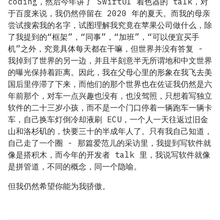
coding，然后今年讲了 SwiftUI 着色器的 talk，对
于百度来说，我仍然停留在 2020 年的夏天。而我的母亲
尝试搜索我的名字，试图理解我究竟在苹果公司做什么，除
了我提到的“框架”，“同事”，“加班”，“可以便宜买手
机”之外，究竟具体每天都在干嘛，但世界并没有答复 -
我掉到了世界的另一边，并且半刻意半无所谓地和中文世界
的曝光保持着距离。因此，我在父母心里的形象在我飞去美
国后里停滞了下来，而他们的那个世界也在佐证我仍然是六
年前那个，对车一点兴趣也没有，也没驾照，只想着写独立
软件的二十三岁小孩，而不是一个门口停着一辆跑车一辆卡
车，自己换车灯倒冷却液刷 ECU，一个人一天往返过旧金
山和洛杉矶的，快要三十的半成年人了。只有我自己知道，
自己走了一个圈 - 那篇爱范儿的采访里，我提到写软件就
像是搭积木，而今年的开发者 talk 里，我说写软件就像
是拼管道，不同的概念，同一个隐喻。
但我仍然希望你能为我骄傲。