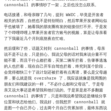
cannonball 的事情吵了一架，之后也没怎么联系。
电话接通，和母亲聊了几句，提到 WWDC，毕竟是开发者
相关的东西，自然也不是特别明白，然后苹果开发者网站似
乎也被墙了，她看我的朋友圈有发的链接但打不开。于是发
了个哔哩哔哩上苹果开发者官方账号的视频，算是让母亲看
了下我最近几个月到底熬夜在忙啥。
然后缓和了些，话题又转到 cannonball 的事情，母亲
说不是不让去，只是担心。我说父母的话对我来说分量不可
能不重，而且干什么都拦着，买第二辆车拦着，告肇事逃逸
的人也拦着，现在自己开车自驾也拦着，终究到某个阶段，
会觉得都快三十了说计划还被拦着有点离谱，要么是父母越
界，要么就是我 overshare 了，我应该就像是我周围的
朋友们和我建议的一样，“不必什么都和父母说”。于是母
亲又说大事还是希望我和他们说的。于是算是差不多翻篇
cannonball 的事情了，只是和我说希望我还是继续分享
位置和状态给他们。我说好，但我想开 cannonball 就
是图一个自己开心，过去两个月自己劳累加班，最终东西说